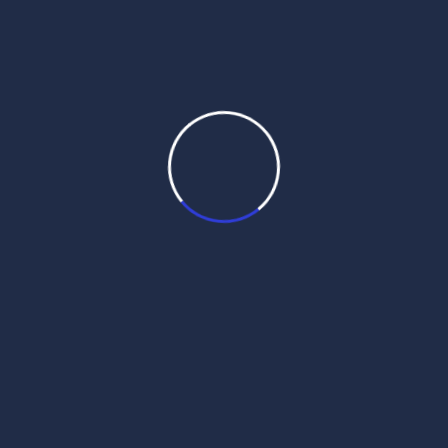
Daily Hukamnama
July 31, 2026
Daily Mukhwak From Sri
Darbar Sahib – July 31st, 2026
Daily Mukhwak, Sri Harmandir Sahib
Amritsar in Punjabi, Hindi, English – July 31st,
2026 ਸੂਹੀ ਮਹਲਾ ੧ ਘਰੁ ੯ सूही महला १ घरु ९
Soohee mahalaa 1 gharu 9 ਰਾਗ ਸੂਹੀ, ਘਰ ੯
ਵਿੱਚ ਗੁਰੂ ਨਾਨਕਦੇਵ ਜੀ ਦੀ ਵਾਲੀ ਬਾਣੀ । सूही महला १
घरु ९ Soohee, First Mehl, Ninth House: Guru
Nanak Dev ji […]
Read More