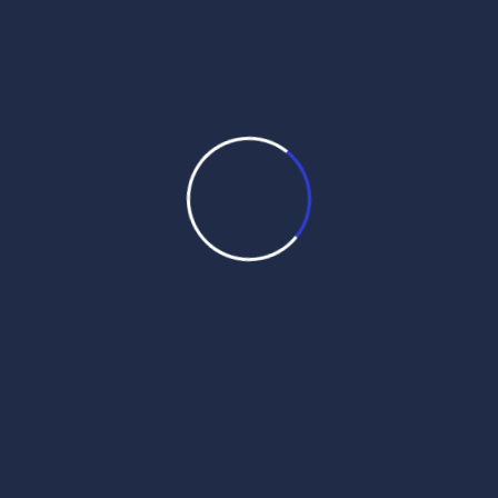
Daily Hukamnama
July 30,
2026
Daily Mukhwak From Sri
Darbar Sahib – July 30th, 2026
vIrvwr, 15 swvx (sMmq 558 nwnkSwhI) Daily
Mukhwak, Sri Harmandir Sahib Amritsar in
Punjabi, Hindi, English – July 30th, 2026 ਰਾਗੁ
ਸੂਹੀ ਛੰਤ ਮਹਲਾ ੫ ਘਰੁ ੨ रागु सूही छंत महला ५ घरु २
Raagu soohee chhantt mahalaa 5 gharu 2
ਰਾਗ ਸੂਹੀ, ਘਰ ੨ ਵਿੱਚ ਗੁਰੂ ਅਰਜਨਦੇਵ ਜੀ ਦੀ ਬਾਣੀ
‘ਛੰਤ’ (ਛੰਦ) । रागु […]