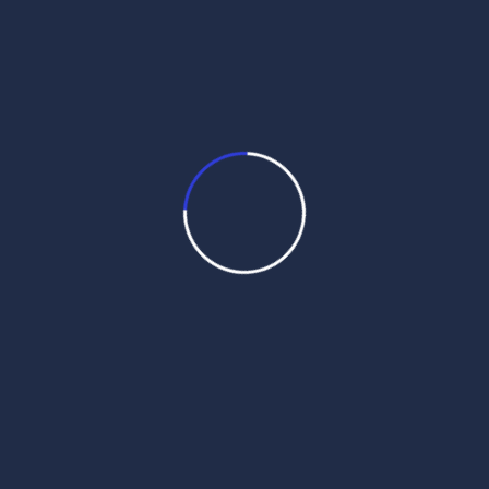
Daily Hukamnama
August 1,
2026
Daily Mukhwak From Sri
Darbar Sahib – August 1st, 2026
Sincrvwr, 17 swvx (sMmq 558 nwnkSwhI)
Daily Mukhwak, Sri Harmandir Sahib
Amritsar in Punjabi, Hindi, English – August
1st, 2026 ਰਾਗੁ ਗੋਂਡ ਬਾਣੀ ਰਵਿਦਾਸ ਜੀਉ ਕੀ ਘਰੁ ੨ रागु
गोंड बाणी रविदास जीउ की घरु २ Raagu gond
baa(nn)ee ravidaas jeeu kee gharu 2 ਰਾਗ
ਗੋਂਡ, ਘਰ ੨ ਵਿੱਚ ਭਗਤ ਰਵਿਦਾਸ ਜੀ ਦੀ ਬਾਣੀ । […]