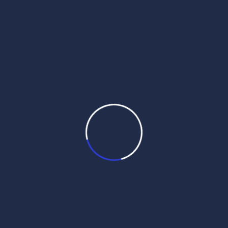
Amritsar in Punjabi, Hindi, English – July
23rd, 2025 ਸੋਰਠਿ ਮਹਲਾ ੫ ਘਰੁ ੨ ਅਸਟਪਦੀਆ
सोरठि महला ५ घरु २ असटपदीआ Sorathi mahalaa
5 gharu 2 asatapadeeaa ਰਾਗ ਸੋਰਠਿ, ਘਰ ੨
ਵਿੱਚ ਗੁਰੂ ਅਰਜਨਦੇਵ ਜੀ ਦੀ ਅੱਠ-ਬੰਦਾਂ ਵਾਲੀ […]
Read More
Daily Hukamnama
July 22,
2025
Daily Mukhwak From Sri
Darbar Sahib – July 22nd, 2025