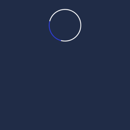
December 23rd, 2025 ਸੋਰਠਿ ਮਹਲਾ ੫ ਘਰੁ ੧
ਤਿਤੁਕੇ सोरठि महला ५ घरु १ तितुके Sorathi mahalaa
5 gharu 1 tituke ਰਾਗ ਸੋਰਠਿ, ਘਰ ੧ ਵਿੱਚ ਗੁਰੂ
ਅਰਜਨਦੇਵ ਜੀ ਦੀ ਤਿਨ-ਤੁਕੀ ਬਾਣੀ […]
Read More
Daily Hukamnama
December 22,
2025
Daily Mukhwak From Sri
Darbar Sahib – December
22nd, 2025